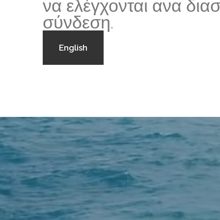
να ελέγχονται ανα δια
σύνδεση.
English