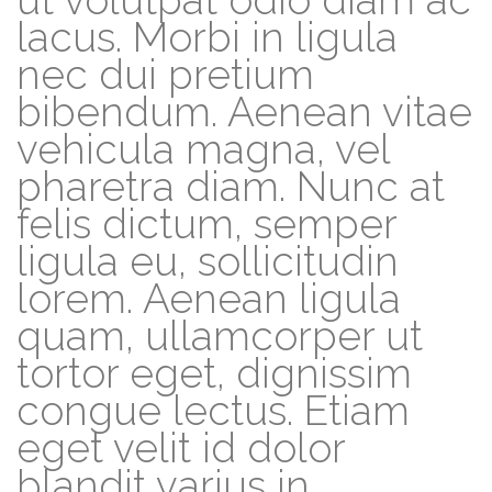
ut volutpat odio diam ac
lacus. Morbi in ligula
nec dui pretium
bibendum. Aenean vitae
vehicula magna, vel
pharetra diam. Nunc at
felis dictum, semper
ligula eu, sollicitudin
lorem. Aenean ligula
quam, ullamcorper ut
tortor eget, dignissim
congue lectus. Etiam
eget velit id dolor
blandit varius in