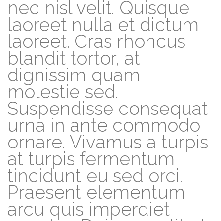
nec nisl velit. Quisque
laoreet nulla et dictum
laoreet. Cras rhoncus
blandit tortor, at
dignissim quam
molestie sed.
Suspendisse consequat
urna in ante commodo
ornare. Vivamus a turpis
at turpis fermentum
tincidunt eu sed orci.
Praesent elementum
arcu quis imperdiet