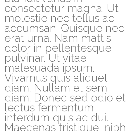
consectetur magna. Ut
molestie nec tellus ac
accumsan. Quisque nec
erat urna. Nam mattis
dolor in pellentesque
pulvinar. Ut vitae
malesuada ipsum.
Vivamus quis aliquet
diam. Nullam et sem
diam. Donec sed odio et
lectus fermentum
interdum quis ac dui.
Maecenas tristique, nibh