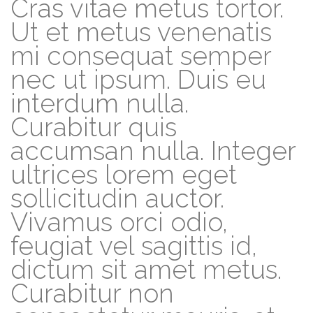
Cras vitae metus tortor.
Ut et metus venenatis
mi consequat semper
nec ut ipsum. Duis eu
interdum nulla.
Curabitur quis
accumsan nulla. Integer
ultrices lorem eget
sollicitudin auctor.
Vivamus orci odio,
feugiat vel sagittis id,
dictum sit amet metus.
Curabitur non