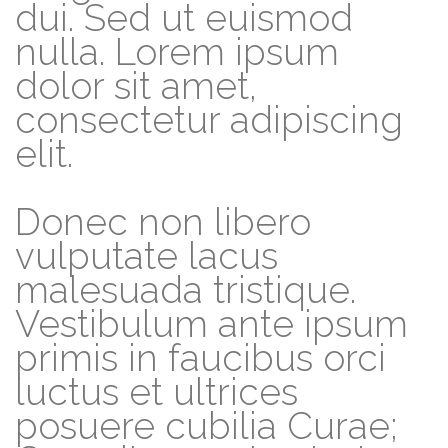
dui. Sed ut euismod
nulla. Lorem ipsum
dolor sit amet,
consectetur adipiscing
elit.
Donec non libero
vulputate lacus
malesuada tristique.
Vestibulum ante ipsum
primis in faucibus orci
luctus et ultrices
posuere cubilia Curae;