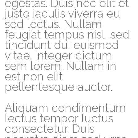
egestas. Duis nec elit et
justo iaculis viverra eu
sed lectus. Nullam
feugiat tempus nisl, sed
tincidunt dui euismod
vitae. Integer dictum
sem lorem. Nullam in
est non elit
pellentesque auctor.
Aliquam condimentum
lectus tempor luctus
consectetur. Duis