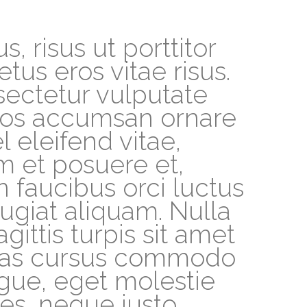
 risus ut porttitor
etus eros vitae risus.
sectetur vulputate
eros accumsan ornare
l eleifend vitae,
m et posuere et,
n faucibus orci luctus
ugiat aliquam. Nulla
ittis turpis sit amet
enas cursus commodo
gue, eget molestie
ces, neque justo