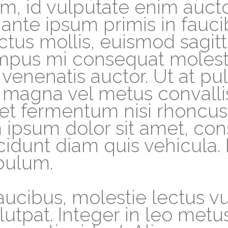
m, id vulputate enim aucto
nte ipsum primis in fauci
us mollis, euismod sagitti
empus mi consequat molest
enenatis auctor. Ut at pulv
 magna vel metus convall
, et fermentum nisi rhoncu
psum dolor sit amet, cons
ncidunt diam quis vehicula.
ibulum.
ucibus, molestie lectus vu
olutpat. Integer in leo me