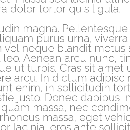
a dolor tortor quis ligula.
tudin magna. Pellentesque 
liquam purus urna, viverra v
 vel neque blandit metus 
it leo. Aenean arcu nunc, t
 ut turpis. Cras sit amet u
 arcu. In dictum adipiscing
nt enim, in sollicitudin to
ie justo. Donec dapibus,
 aliquam massa, nec condi
 rhoncus massa, eget vehicu
r lacinia, eros ante sollic