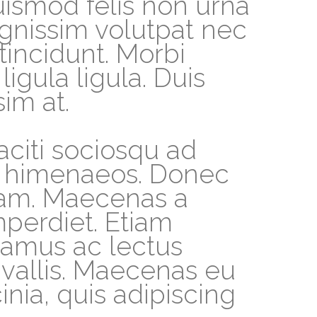
uismod felis non urna
ignissim volutpat nec
 tincidunt. Morbi
igula ligula. Duis
im at.
aciti sociosqu ad
os himenaeos. Donec
iam. Maecenas a
perdiet. Etiam
ivamus ac lectus
nvallis. Maecenas eu
inia, quis adipiscing