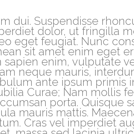
 dui. Suspendisse rhoncus,
perdiet dolor, ut fringilla m
leo eget feugiat. Nunc con
nean sit amet enim eget 
n sapien enim, vulputate ve
quam neque mauris, interdu
ibulum ante ipsum primis i
ubilia Curae; Nam mollis fe
ccumsan porta. Quisque sag
icula mauris mattis. Maec
um. Cras vel imperdiet au
t, massa sed lacinia ultri