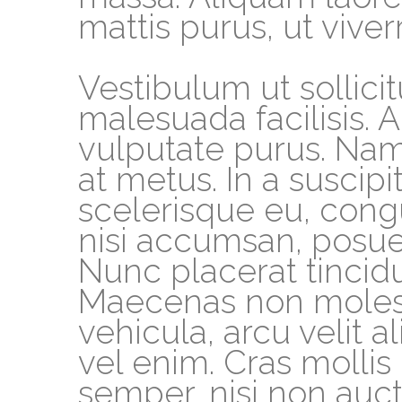
mattis purus, ut viverr
Vestibulum ut sollici
malesuada facilisis. A
vulputate purus. Nam
at metus. In a suscip
scelerisque eu, congue
nisi accumsan, posuere
Nunc placerat tincidu
Maecenas non molest
vehicula, arcu velit
vel enim. Cras mollis
semper, nisi non aucto