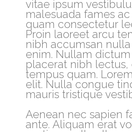
vitae ipsum vestibulu
malesuada fames ac a
quam consectetur lect
Proin laoreet arcu t
nibh accumsan nulla v
enim. Nullam dictum
placerat nibh lectus
tempus quam. Lorem i
elit. Nulla congue ti
mauris tristique vest
Aenean nec sapien fa
ante. Aliquam erat v