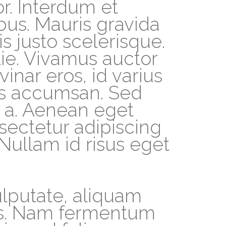
r. Interdum et
bus. Mauris gravida
s justo scelerisque.
ie. Vivamus auctor
inar eros, id varius
is accumsan. Sed
s a. Aenean eget
ectetur adipiscing
 Nullam id risus eget
lputate, aliquam
tus. Nam fermentum