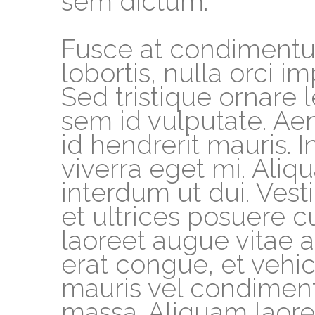
sem dictum.
Fusce at condimentum
lobortis, nulla orci im
Sed tristique ornare 
sem id vulputate. Ae
id hendrerit mauris. I
viverra eget mi. Ali
interdum ut dui. Vest
et ultrices posuere c
laoreet augue vitae a
erat congue, et veh
mauris vel condiment
massa. Aliquam laoree