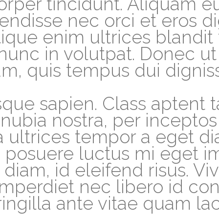
orper tincidunt. Aliquam e
endisse nec orci et eros d
stique enim ultrices blandit
nc in volutpat. Donec ut l
, quis tempus dui digniss
que sapien. Class aptent t
conubia nostra, per incept
 ultrices tempor a eget d
 posuere luctus mi eget im
diam, id eleifend risus. V
imperdiet nec libero id co
ingilla ante vitae quam lac