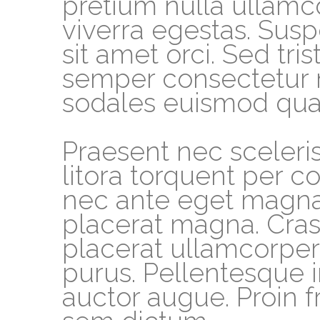
pretium nulla ullamc
viverra egestas. Susp
sit amet orci. Sed tri
semper consectetur nu
sodales euismod quam
Praesent nec sceleris
litora torquent per 
nec ante eget magna
placerat magna. Cras
placerat ullamcorper 
purus. Pellentesque 
auctor augue. Proin fr