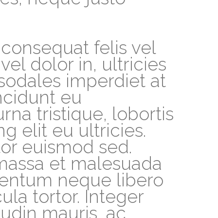
consequat felis vel
el dolor in, ultricies
sodales imperdiet at
incidunt eu
rna tristique, lobortis
 elit eu ultricies.
rtor euismod sed.
 massa et malesuada
mentum neque libero
la tortor. Integer
itudin mauris, ac