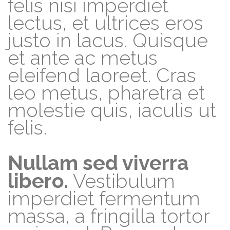
felis nisi imperdiet
lectus, et ultrices eros
justo in lacus. Quisque
et ante ac metus
eleifend laoreet. Cras
leo metus, pharetra et
molestie quis, iaculis ut
felis.
Nullam sed viverra
libero.
Vestibulum
imperdiet fermentum
massa, a fringilla tortor