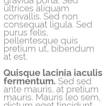
gravida porta. Sed
ultrices aliquam
convallis. Sed non
consequat ligula. Sed
purus felis,
pellentesque quis
pretium ut, bibendum
at est.
Quisque lacinia iaculis
fermentum.
Sed sed
ante mauris, at pretium
mauris. Mauris leo sem,
dictum eget tincidunt